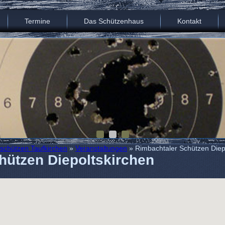
Termine
Das Schützenhaus
Kontakt
schützen Taufkirchen
»
Veranstaltungen
» Rimbachtaler Schützen Diep
hützen Diepoltskirchen