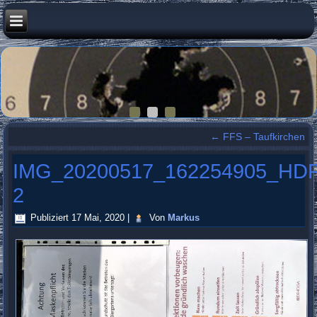
←
FFS – Taufkirchen
IMG_20200517_162254905_HD
2
Publiziert
17 Mai, 2020
|
Von
Markus