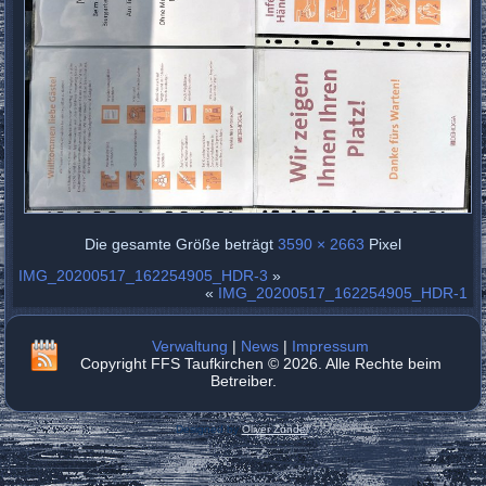
Die gesamte Größe beträgt
3590 × 2663
Pixel
IMG_20200517_162254905_HDR-3
»
«
IMG_20200517_162254905_HDR-1
Verwaltung
|
News
|
Impressum
Copyright FFS Taufkirchen © 2026. Alle Rechte beim
Betreiber.
Designed by
Oliver Zündel
.