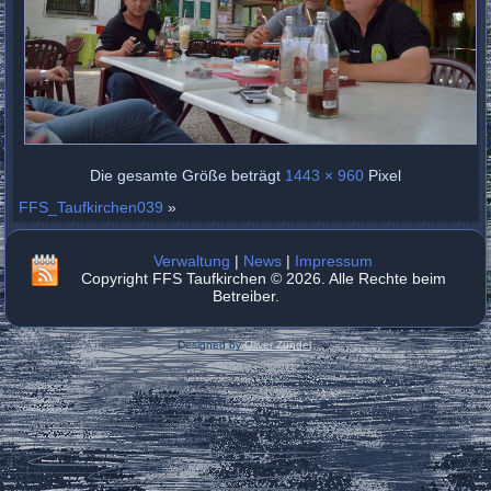
Die gesamte Größe beträgt
1443 × 960
Pixel
FFS_Taufkirchen039
»
Verwaltung
|
News
|
Impressum
Copyright FFS Taufkirchen © 2026. Alle Rechte beim
Betreiber.
Designed by
Oliver Zündel
.