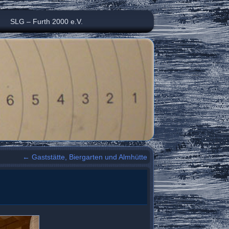
SLG – Furth 2000 e.V.
←
Gaststätte, Biergarten und Almhütte