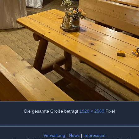
Die gesamte Größe beträgt
1920 × 2560
Pixel
Verwaltung
|
News
|
Impressum